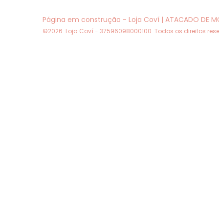
Página em construção
- Loja Coví | ATACADO DE M
©2026. Loja Coví - 37596098000100. Todos os direitos res